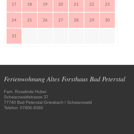
17
18
19
20
21
22
23
24
25
26
27
28
29
30
31
Ferienwohnung Altes Forsthaus Bad Peterstal
Fam. Rosalinde Huber
Schwarzwaldstrasse 37
77740 Bad Peterstal-Griesbach / Schwarzwald
Telefon: 07806-8360